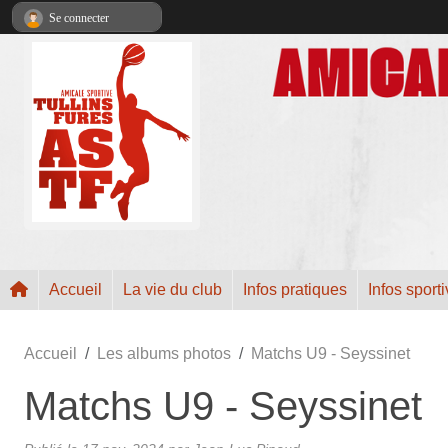
Panneau de gestion des cookies
Se connecter
Accueil
La vie du club
Infos pratiques
Infos sport
Accueil
Les albums photos
Matchs U9 - Seyssinet
Matchs U9 - Seyssinet