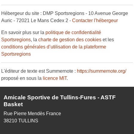
Hébergeur du site : DMP Sportsregions - 10 Avenue George
Auric - 72021 Le Mans Cedex 2 -
Contacter l'hébergeur
En savoir plus sur la
politique de confidentialité
Sportsregions
, la
charte de gestion des cookies
et les
conditions générales d’utilisation de la plateforme
Sportsregions
L'éditeur de texte est Summernote :
https://summernote.org/
proposé en sous la
licence MIT
.
Amicale Sportive de Tullins-Fures - ASTF
Basket
Rue Pierre Mendès France
38210
TULLINS