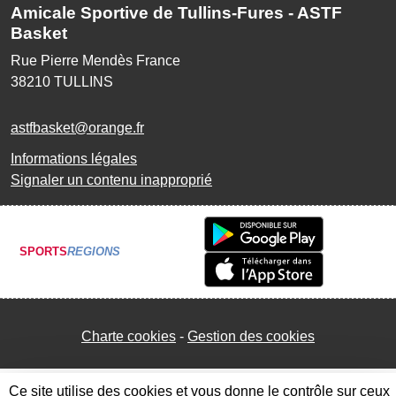
Amicale Sportive de Tullins-Fures - ASTF
Basket
Rue Pierre Mendès France
38210
TULLINS
astfbasket@orange.fr
Informations légales
Signaler un contenu inapproprié
SPORTS
REGIONS
Charte cookies
Gestion des cookies
Ce site utilise des cookies et vous donne le contrôle sur ceux